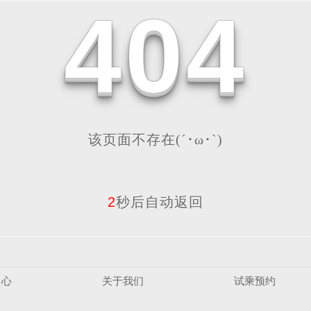
4
0
4
该页面不存在(´･ω･`)
2
秒后自动返回
中心
关于我们
试乘预约