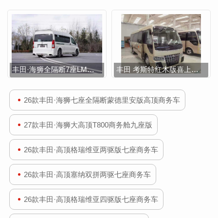
丰田·海狮全隔断7座LM版商务车
丰田 考斯特红木版喜上眉梢12座商务车
26款丰田·海狮七座全隔断蒙德里安版高顶商务车
27款丰田·海狮大高顶T800商务舱九座版
26款丰田·高顶格瑞维亚两驱版七座商务车
26款丰田·高顶塞纳双拼两驱七座商务车
26款丰田·高顶格瑞维亚四驱版七座商务车